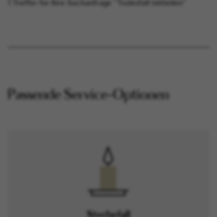
1 Treffer für Ihre Suchanfrage "Todesfall mitteilen"
Passende Service-Optionen
Sterbefall