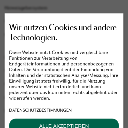
Hinweisgebersystem
FAQ-Bereich
Wir nutzen Cookies und andere
Kontakt
Technologien.
Diese Website nutzt Cookies und vergleichbare
Essenziell
Datenschutzbestimmungen
Funktionen zur Verarbeitung von
Endgeräteinformationen und personenbezogenen
Name
Anbieter
Daten. Die Verarbeitung dient der Einbindung von
Nutzungsbedingungen
Inhalten und der statistischen Analyse/Messung. Ihre
cookie_optin
Skandia Lebensvers
Einwilligung ist stets freiwillig, für die Nutzung
Rechtliche Hinweise
unserer Website nicht erforderlich und kann
SgCookieOptin.lastPreferences
Skandia Lebensvers
jederzeit über das Icon unten rechts abgelehnt oder
Impressum
widerrufen werden.
Statistiken
DATENSCHUTZBESTIMMUNGEN
Barrierefreiheit
Name
Anbieter
Laufzeit
Zweck
ALLE AKZEPTIEREN