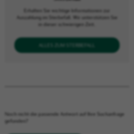
Erhalten Sie wichtige Informationen zur
Auszahlung im Sterbefall. Wir unterstützen Sie
in dieser schwierigen Zeit.
ALLES ZUM STERBEFALL
Noch nicht die passende Antwort auf Ihre Suchanfrage
gefunden?