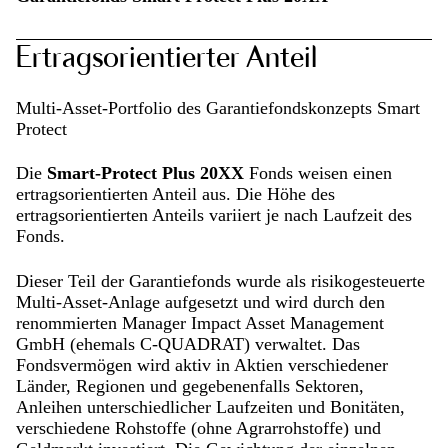
Ertragsorientierter Anteil
Smart Protect Basis
Multi-Asset-Portfolio des Garantiefondskonzepts Smart
218 KB | PDF
Protect
Die
Smart-Protect Plus 20XX
Fonds weisen einen
Smart Protect Plus 2027
ertragsorientierten Anteil aus. Die Höhe des
ertragsorientierten Anteils variiert je nach Laufzeit des
218 KB | PDF
Fonds.
Dieser Teil der Garantiefonds wurde als risikogesteuerte
Smart Protect Plus 2028
Multi-Asset-Anlage aufgesetzt und wird durch den
renommierten Manager Impact Asset Management
218 KB | PDF
GmbH (ehemals C-QUADRAT) verwaltet. Das
Fondsvermögen wird aktiv in Aktien verschiedener
Länder, Regionen und gegebenenfalls Sektoren,
Anleihen unterschiedlicher Laufzeiten und Bonitäten,
Smart Protect Plus 2029
verschiedene Rohstoffe (ohne Agrarrohstoffe) und